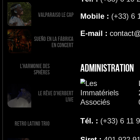
Valparaiso Le Cap
Mobile :
(+33) 6 
E-mail :
contact@
Sueño en la Fábrica
en concert
ADMINISTRATION
L'harmonie des
sphères
Le rêve d'Herbert
live
Tél. :
(+33) 6 11 
Retro Latino Trio
Siret :
401 922 9