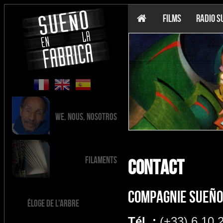
FILMS
RADIO S
We, Nous, Nosotros
Filaments
CONTACT
COMPAGNIE SUEÑO 
Éloge de l'arbre
Tél. :
(+33) 6 10 